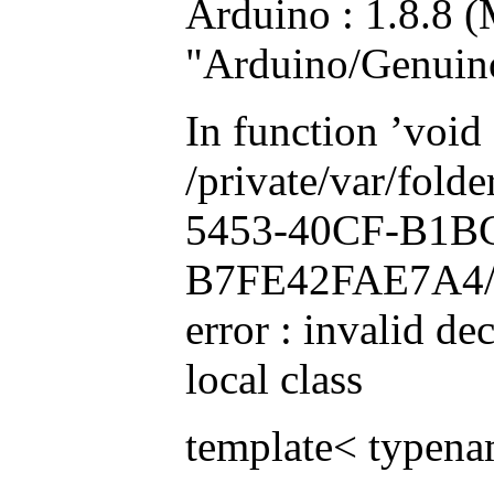
Arduino : 1.8.8 (
"Arduino/Genuin
In function ’void 
/private/var/fo
5453-40CF-B1B
B7FE42FAE7A4/d/
error : invalid d
local class
template< typenam