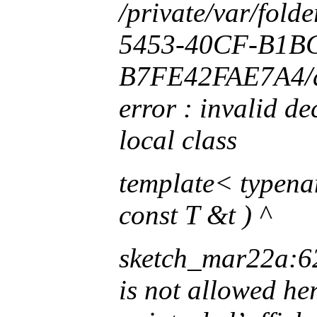
/private/var/fol
5453-40CF-B1B
B7FE42FAE7A4/d/
error : invalid d
local class
template< typenam
const T &t )
^
sketch_mar22a:62:
is not allowed her